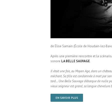
le Houdain-Lez-Bavay
de Élise Samain (École de Houdain-lez-Bavay
Après une première rencontre et la scénaris
sonore
LA BELLE SAUVAGE
.
Il était une fois, au Moyen Age, dans un châtea
méchant. Sa fille est condamnée à mort par son p
tard… Une Belle Sauvage débarque de nulle par
vieux seigneur est grand, sa longue chevelure br
EN SAVOIR PLUS