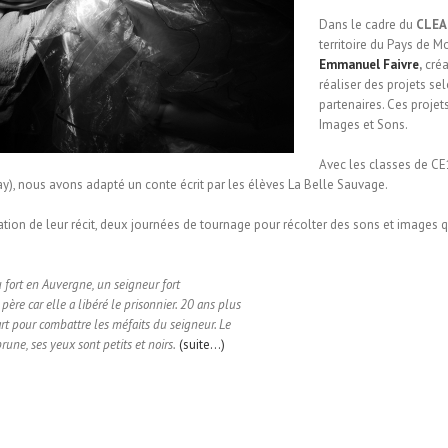
Dans le cadre du
CLEA
territoire du Pays de
Emmanuel Faivre
,
créa
réaliser des projets sel
partenaires. Ces proje
Images et Sons.
Avec les classes de C
), nous avons adapté un conte écrit par les élèves La Belle Sauvage.
ation de leur récit, deux journées de tournage pour récolter des sons et images q
u fort en Auvergne, un seigneur fort
ère car elle a libéré le prisonnier. 20 ans plus
t pour combattre les méfaits du seigneur. Le
une, ses yeux sont petits et noirs.
(suite…)