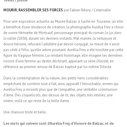
Textes / presse
MOURIR, RASSEMBLER SES FORCES
par Fabien Ribery / L’intervalle
Pour une exposition actuelle au Musée Balzac à Saché en Touraine, où elle
a bénéficié d’une résidence de création, la photographe Aurélia Frey a choisi
de suivre Henriette de Mortsauf, personnage principal du roman
Le Lys dans
la vallée
(1836), durant ses derniers instants. Mal mariée, la vertueuse et
douce héroïne, refusant l’adultère par devoir conjugal, se meurt de n’avoir
pas cédé à Félix, qu’elle adore pourtant. Aurélia Frey a été touchée par cette
figure du tragique féminin. Lui rendant hommage, elle imagine les dernières
visions d’une femme au destin déchirant, appelant sa série
Dilectae
, en
référence au premier amour de Balzac baptisé par lui-même Dilecta.
Dans la contemplation de la nature, des petits riens considérables
empêchant de sombrer tout à fait, ainsi apparaît l’Intouchable, envers qui
Aurélia Frey a ressenti plus que de l’empathie, une véritable communion
d’âme. Des coquelicots, des dessus de lit, des objets très intimes, une
rivière, voilà ce qui reste de la belle dame.
Une chanson triste et belle.
Les mots qui suivent sont d’Aurélia Frey, d’Honoré de Balzac, et de