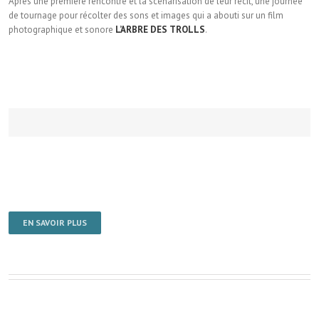
Après une première rencontre et la scénarisation de leur récit, une journée
de tournage pour récolter des sons et images qui a abouti sur un film
photographique et sonore
L’ARBRE DES TROLLS
.
EN SAVOIR PLUS