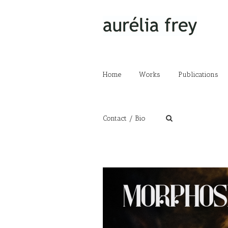
Home
Works
Publications
Contact / Bio