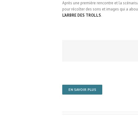
Après une première rencontre et la scénarisa
pour récolter des sons et images qui a abou
L’ARBRE DES TROLLS
.
EN SAVOIR PLUS