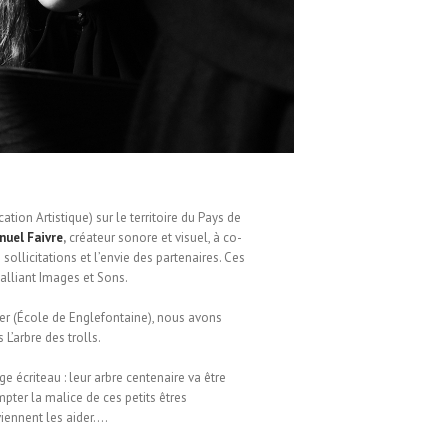
tion Artistique) sur le territoire du Pays de
uel Faivre
,
créateur sonore et visuel, à co-
sollicitations et l’envie des partenaires. Ces
alliant Images et Sons.
er (École de Englefontaine), nous avons
 L’arbre des trolls.
ge écriteau : leur arbre centenaire va être
pter la malice de ces petits êtres
viennent les aider….