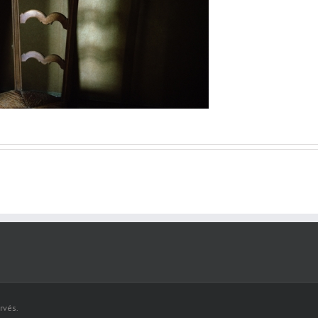
rvés.