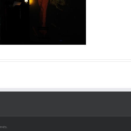
rvés.