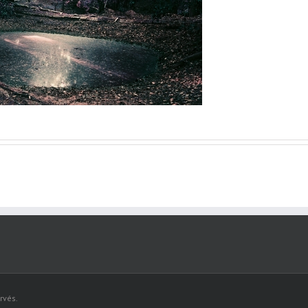
rvés.