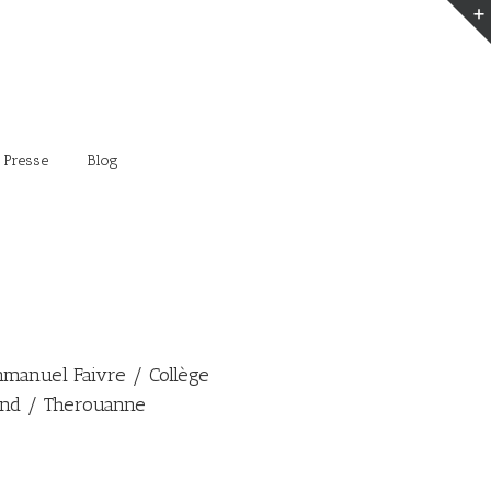
 Presse
Blog
anuel Faivre / Collège
and / Therouanne