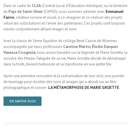
Dans le cadre du
CLEA
(Contrat Local d’Éducation Artistique) sur le territoire
du
Pays de Saint-Omer
(CAPSO), nous sommes amenés avec
Emmanuel
Faivre
,
créateur sonore et visuel, à co-imaginer et co-réaliser des projets
selon les sollicitations et l’envie des partenaires. Ces projets sont toujours
menés conjointement alliant images et sons.
Avec la classe de 5ème Spyridon du collège René Cassin de Wizernes
accompagnée par leurs professeurs
Caroline Martin
,
Élodie Darques
Vanessa Cicognola
, nous avons travaillé sur la légende de Marie Groette, la
sorcière des Marais. Fatiguée de sa vie, Marie Groette décide de déménager
dans la forêt, devient herboriste et se transforme en une petite fée.
Après une première rencontre et la scénarisation de leur récit, une journée
de tournage pour récolter des sons et images qui a abouti sur un film
photographique et sonore
LA MÉTAMORPHOSE DE MARIE GROETTE
.
EN SAVOIR PLUS