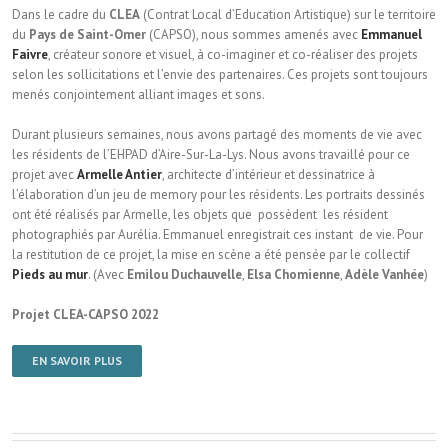
Dans le cadre du
CLEA
(Contrat Local d’Education Artistique) sur le territoire
du
Pays de Saint-Omer
(CAPSO), nous sommes amenés avec
Emmanuel
Faivre
, créateur sonore et visuel, à co-imaginer et co-réaliser des projets
selon les sollicitations et l’envie des partenaires. Ces projets sont toujours
menés conjointement alliant images et sons.
Durant plusieurs semaines, nous avons partagé des moments de vie avec
les résidents de l’EHPAD d’Aire-Sur-La-Lys. Nous avons travaillé pour ce
projet avec
Armelle Antier
, architecte d’intérieur et dessinatrice à
l’élaboration d’un jeu de memory pour les résidents. Les portraits dessinés
ont été réalisés par Armelle, les objets que possèdent les résident
photographiés par Aurélia. Emmanuel enregistrait ces instant de vie. Pour
la restitution de ce projet, la mise en scène a été pensée par le collectif
Pieds au mur
. (Avec
Emilou Duchauvelle
,
Elsa Chomienne
,
Adèle Vanhée
)
Projet CLEA-CAPSO 2022
EN SAVOIR PLUS