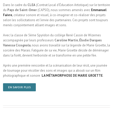
Dans le cadre du
CLEA
(Contrat Local d’Éducation Artistique) sur le territoire
du
Pays de Saint-Omer
(CAPSO), nous sommes amenés avec
Emmanuel
Faivre
,
créateur sonore et visuel, à co-imaginer et co-réaliser des projets
selon les sollicitations et l’envie des partenaires. Ces projets sont toujours
menés conjointement alliant images et sons.
Avec la classe de 5ème Spyridon du collège René Cassin de Wizernes
accompagnée par leurs professeurs
Caroline Martin
,
Élodie Darques
Vanessa Cicognola
, nous avons travaillé sur la légende de Marie Groette, la
sorcière des Marais. Fatiguée de sa vie, Marie Groette décide de déménager
dans la forêt, devient herboriste et se transforme en une petite fée.
Après une première rencontre et la scénarisation de leur récit, une journée
de tournage pour récolter des sons et images qui a abouti sur un film
photographique et sonore
LA MÉTAMORPHOSE DE MARIE GROETTE
.
EN SAVOIR PLUS