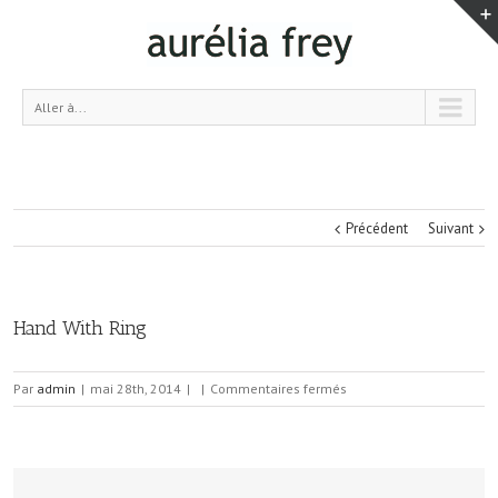
Aller à...
Précédent
Suivant
Hand With Ring
sur
Par
admin
|
mai 28th, 2014
|
|
Commentaires fermés
Hand
With
Ring