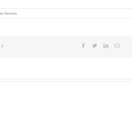
sur
es fermés
Sunrise
Forest
 !