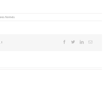
sur
res fermés
Home#012
 !