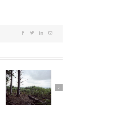
12
Autant parler au vent #011