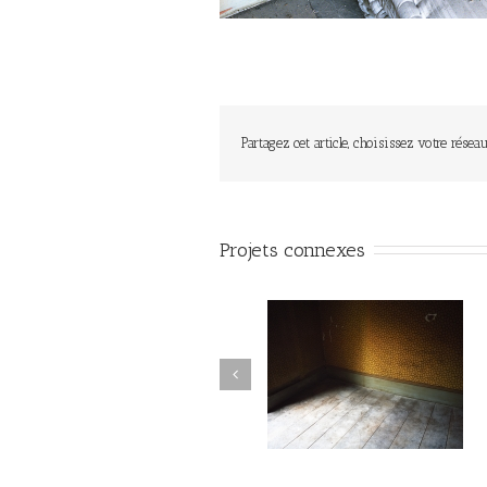
Partagez cet article, choisissez votre réseau
Projets connexes
Autant parler au vent #001
Autant parler au vent #0