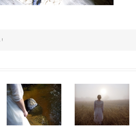
 !
14
Autant parler au vent #013
Autant parler au vent #0