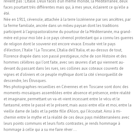
revient pas : L’Italie. Deux faces d’un même monde, la Méditerranée, deux
faces pourtant très différentes mais qui, à mes yeux, éclairent ce qu’elle a
été.
Née en 1911, cévenole, attachée à la terre lozérienne par ses ancêtres, par
la ferme familiale, ancrée dans un milieu paysan dont les traditions
participent à l’agropastoralisme du pourtour de la Méditerranée, ma grand-
mère est pour moi liée à ce pays cévenol protestant qui a connu les guerres
de religion dont le souvenir est encore vivace. Ensuite vint le pays
d’élection, l’Italie ! La Toscane, L’Italia dell’Italia, et au-dessus de tout,
Florence drapée dans son passé prestigieux, riche de son Histoire et des
hommes célèbres qui l’ont faite, avec ses œuvres d’art qui viennent au-
devant du passant dans les rues, ses collines aux coteaux couverts de
vignes et d’oliviers et ce peuple mythique dont la cité s’enorgueillit de
descendre, les Étrusques.
Mes photographies recueillies en Cévennes et en Toscane sont donc des
moments-mosaïques assemblées entre absence et présence, entre réalité
et imaginaire, permettant un va-et-vient incessant entre le vécu et le
fantasmé, entre le passé et le présent, mais aussi entre elle et moi, entre la
vieille dame de Jadis et la petite fille d’Alors, qui l’écoutait. Ainsi à mi-
chemin entre le mythe et la réalité de ces deux pays méditerranéens avec
leurs points communs et leurs forts contrastes, je rends hommage à
hommage à celle qui a su me faire rêver …