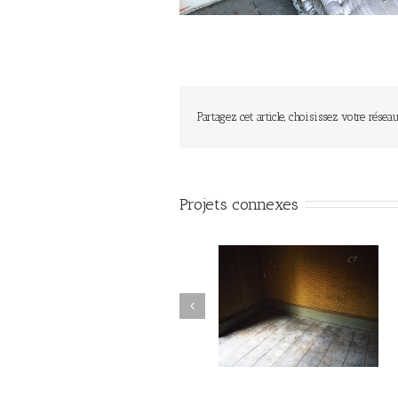
Partagez cet article, choisissez votre réseau
Projets connexes
Autant parler au vent #001
Autant parler au vent #0