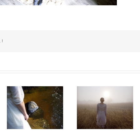
 !
14
Autant parler au vent #013
Autant parler au vent #0