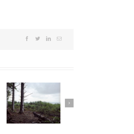
12
Autant parler au vent #011