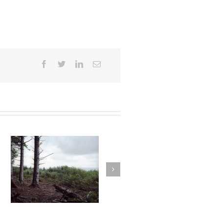
12
Autant parler au vent #011