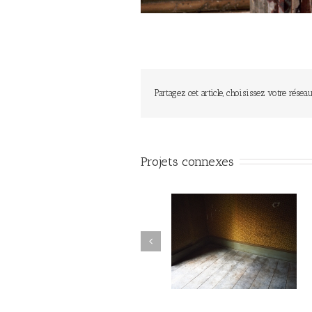
Partagez cet article, choisissez votre réseau
Projets connexes
Autant parler au vent #001
Autant parler au vent #0