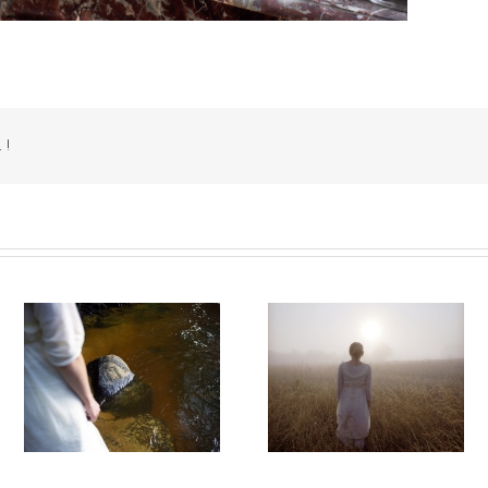
 !
14
Autant parler au vent #013
Autant parler au vent #0