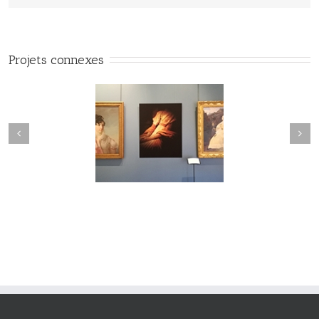
Projets connexes
#Vuedilectae#002
#Vuedilectae#001