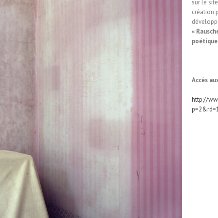
sur le sit
création p
développ
« Rausche
poétiques
Accès aux
http://ww
p=2&rd=1