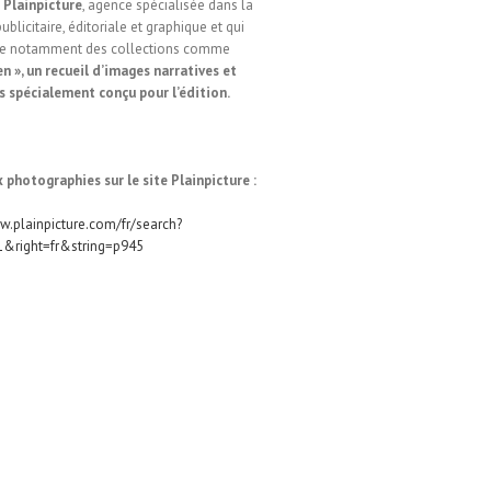
e
Plainpicture
, agence spécialisée dans la
ublicitaire, éditoriale et graphique et qui
e notamment des collections comme
n », un recueil d’images narratives et
 spécialement conçu pour l’édition.
 photographies sur le site Plainpicture :
w.plainpicture.com/fr/search?
&right=fr&string=p945