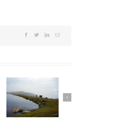
026
La montagne du silence #025