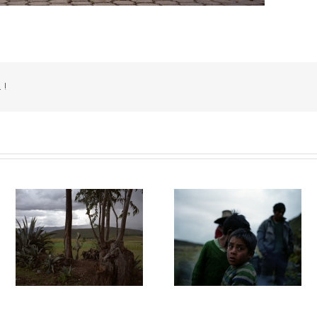
 !
028
La montagne du silence #027
La montagne du silence #