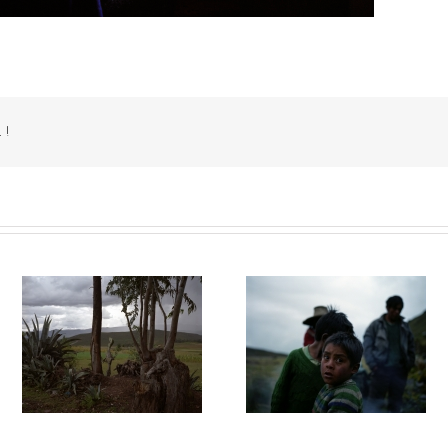
 !
028
La montagne du silence #027
La montagne du silence #