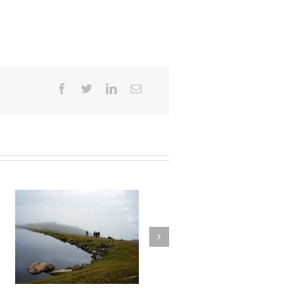
026
La montagne du silence #025