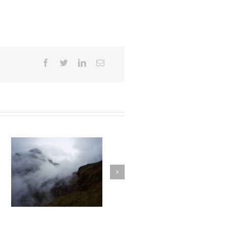
025
La montagne du silence #024