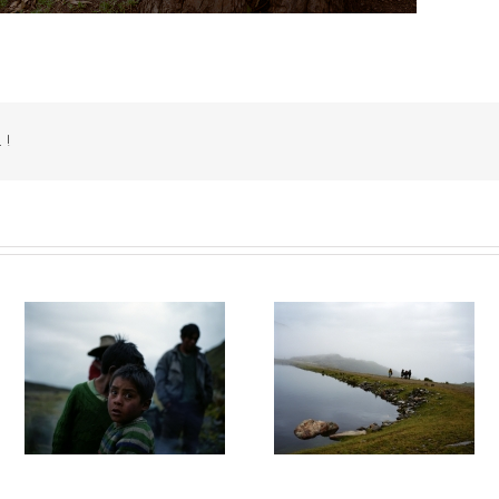
 !
027
La montagne du silence #026
La montagne du silence #