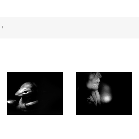
 !
0
Par la forêt obscure #018
Par la forêt obscure #015