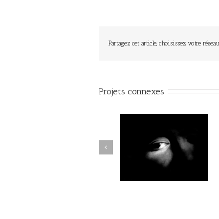
Partagez cet article, choisissez votre réseau
Projets connexes
Par la forêt obscure #010
Par la forêt obscure #02