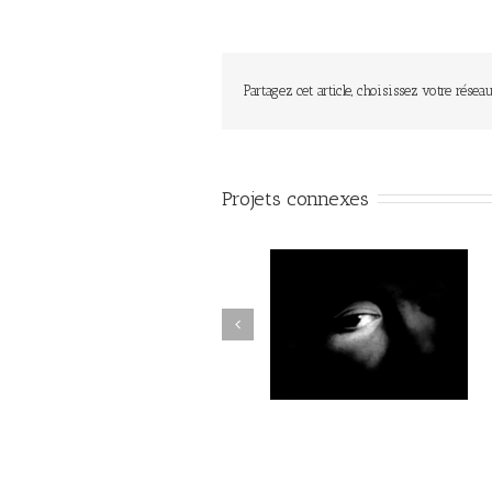
Partagez cet article, choisissez votre réseau
Projets connexes
Par la forêt obscure #010
Par la forêt obscure #02