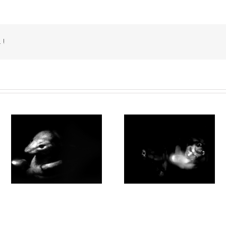
 !
0
Par la forêt obscure #015
Par la forêt obscure #014