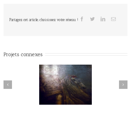
Partagez cet article, choisissez votre réseau !
Projets connexes
ards sur les musées
Voyages