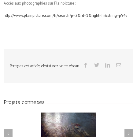
Accès aux photographies sur Plainpicture :
http://www.plainpicture.com/fr/search?p=2&rd=1&right=fr&string=p945
Partagez cet article, choisissez votre réseau !
Projets connexes
ards sur les musées
Voyages