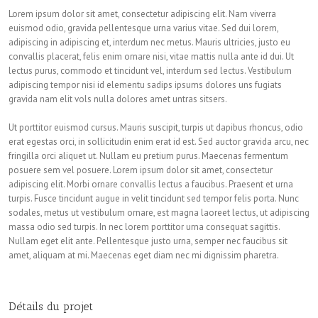
Lorem ipsum dolor sit amet, consectetur adipiscing elit. Nam viverra
euismod odio, gravida pellentesque urna varius vitae. Sed dui lorem,
adipiscing in adipiscing et, interdum nec metus. Mauris ultricies, justo eu
convallis placerat, felis enim ornare nisi, vitae mattis nulla ante id dui. Ut
lectus purus, commodo et tincidunt vel, interdum sed lectus. Vestibulum
adipiscing tempor nisi id elementu sadips ipsums dolores uns fugiats
gravida nam elit vols nulla dolores amet untras sitsers.
Ut porttitor euismod cursus. Mauris suscipit, turpis ut dapibus rhoncus, odio
erat egestas orci, in sollicitudin enim erat id est. Sed auctor gravida arcu, nec
fringilla orci aliquet ut. Nullam eu pretium purus. Maecenas fermentum
posuere sem vel posuere. Lorem ipsum dolor sit amet, consectetur
adipiscing elit. Morbi ornare convallis lectus a faucibus. Praesent et urna
turpis. Fusce tincidunt augue in velit tincidunt sed tempor felis porta. Nunc
sodales, metus ut vestibulum ornare, est magna laoreet lectus, ut adipiscing
massa odio sed turpis. In nec lorem porttitor urna consequat sagittis.
Nullam eget elit ante. Pellentesque justo urna, semper nec faucibus sit
amet, aliquam at mi. Maecenas eget diam nec mi dignissim pharetra.
Détails du projet