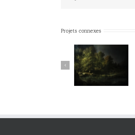
Projets connexes
vie#025
vie#024