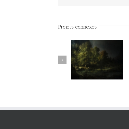
Projets connexes
vie#025
vie#024