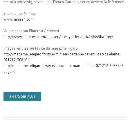
métal à poussoir), devenu le « French Cartable » et en devient la Référence.
Site internet Miniseri
www.miniseri.com
Voir images sur Pinterest / Miniseri
http://www.pinterest.com/miniseri/lifestyle-by-aur%C3%A9lia-frey/
Images visibles sur le site du magazine Figaro :
http://madame.lefigaro.fr/style/miniseri-cartable-devenu-sac-de-dame-
071212-308404
http://madame.lefigaro.fr/style/nouveaux-maroquiniers-071212-308374?
page=3
EN SAVOIR PLUS