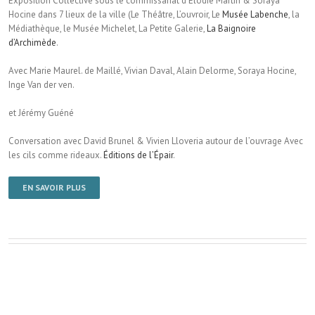
Exposition Collective sous le commissariat d’Élodie Martin & Soraya
Hocine dans 7 lieux de la ville (Le Théâtre, L’ouvroir, Le
Musée Labenche
, la
Médiathèque, le Musée Michelet, La Petite Galerie,
La Baignoire
d’Archimède
.
Avec Marie Maurel. de Maillé, Vivian Daval, Alain Delorme, Soraya Hocine,
Inge Van der ven.
et Jérémy Guéné
Conversation avec David Brunel & Vivien Lloveria autour de l’ouvrage Avec
les cils comme rideaux.
Éditions de l’Épair
.
EN SAVOIR PLUS