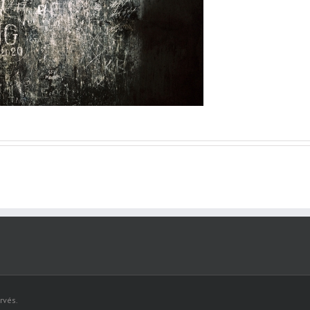
rvés.