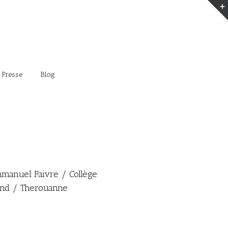
 Presse
Blog
anuel Faivre / Collège
and / Therouanne