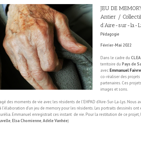
JEU DE MEMORY 
Antier / Collec
d’Aire-sur-la-L
Pédagogie
Février-Mai 2022
Dans le cadre du
CLEA
territoire du
Pays de S
avec
Emmanuel Faivre
co-réaliser des projets 
partenaires. Ces proje
images et sons.
gé des moments de vie avec les résidents de l’EHPAD d’Aire-Sur-La-Lys. Nous av
ce à l’élaboration d’un jeu de memory pour les résidents. Les portraits dessinés ont
élia. Emmanuel enregistrait ces instant de vie. Pour la restitution de ce projet,
uvelle
,
Elsa Chomienne
,
Adèle Vanhée
)