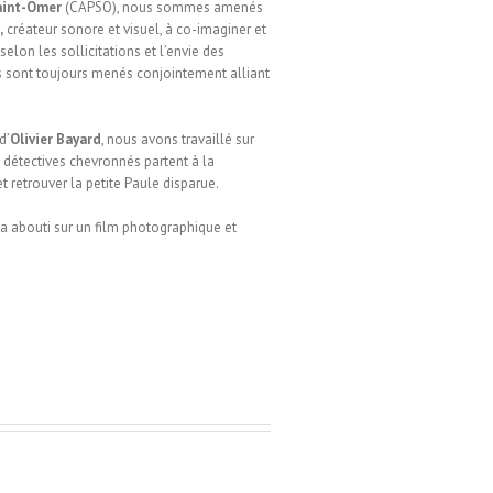
aint-Omer
(CAPSO), nous sommes amenés
,
créateur sonore et visuel, à co-imaginer et
selon les sollicitations et l’envie des
ts sont toujours menés conjointement alliant
d’
Olivier Bayard
, nous avons travaillé sur
s détectives chevronnés partent à la
 retrouver la petite Paule disparue.
 a abouti sur un film photographique et