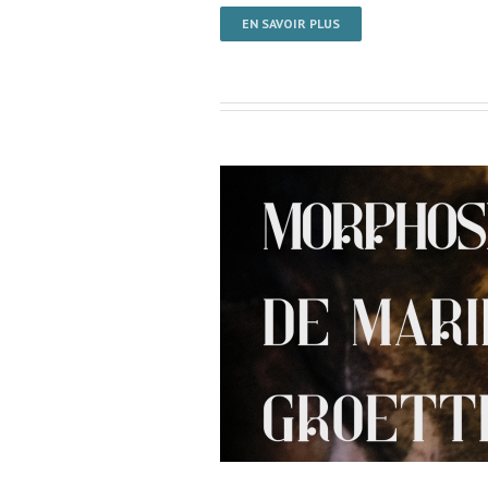
EN SAVOIR PLUS
vre / Collège René Cassin /