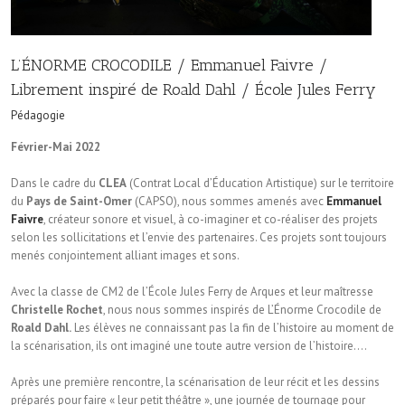
L’ÉNORME CROCODILE / Emmanuel Faivre /
Librement inspiré de Roald Dahl / École Jules Ferry
Pédagogie
Février-Mai 2022
Dans le cadre du
CLEA
(Contrat Local d’Éducation Artistique) sur le territoire
du
Pays de Saint-Omer
(CAPSO), nous sommes amenés avec
Emmanuel
Faivre
, créateur sonore et visuel, à co-imaginer et co-réaliser des projets
selon les sollicitations et l’envie des partenaires. Ces projets sont toujours
menés conjointement alliant images et sons.
Avec la classe de CM2 de l’École Jules Ferry de Arques et leur maîtresse
Christelle Rochet
, nous nous sommes inspirés de L’Énorme Crocodile de
Roald Dahl.
Les élèves ne connaissant pas la fin de l’histoire au moment de
la scénarisation, ils ont imaginé une toute autre version de l’histoire….
Après une première rencontre, la scénarisation de leur récit et les dessins
préparés pour faire « leur petit théâtre », une journée de tournage pour