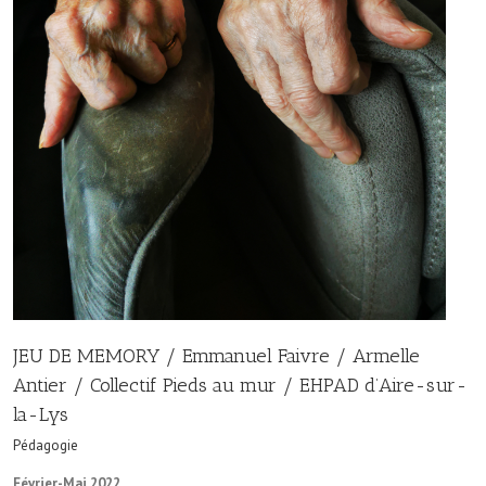
JEU DE MEMORY / Emmanuel Faivre / Armelle
Antier / Collectif Pieds au mur / EHPAD d’Aire-sur-
la-Lys
Pédagogie
Février-Mai 2022