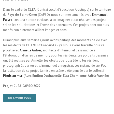
Dans le cadre du
CLEA
(Contrat Local d’Education Artistique) sur le territoire
du
Pays de Saint-Omer
(CAPSO), nous sommes amenés avec
Emmanuel
Faivre
, créateur sonore et visuel, à co-imaginer et co-réaliser des projets
selon les sollicitations et l’envie des partenaires. Ces projets sont toujours
menés conjointement alliant images et sons.
Durant plusieurs semaines, nous avons partagé des moments de vie avec
les résidents de l’EHPAD d’Aire-Sur-La-Lys. Nous avons travaillé pour ce
projet avec
Armelle Antier
, architecte d’intérieur et dessinatrice à
l’élaboration d’un jeu de memory pour les résidents. Les portraits dessinés
ont été réalisés par Armelle, les objets que possèdent les résident
photographiés par Aurélia. Emmanuel enregistrait ces instant de vie. Pour
la restitution de ce projet, la mise en scène a été pensée par le collectif
Pieds au mur
. (Avec
Emilou Duchauvelle
,
Elsa Chomienne
,
Adèle Vanhée
)
Projet CLEA-CAPSO 2022
EN SAVOIR PLUS