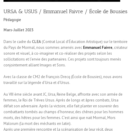
URSA & USUS / Emmanuel Faivre / École de Bousies
Pédagogie
Mars-Juillet 2023
Dans le cadre du
CLEA
(Contrat Local d’Éducation Artistique) sur le territoire
du Pays de Mormal, nous sommes amenés avec
Emmanuel Faivre
,
créateur
sonore et visuel, à co-imaginer et co-réaliser des projets selon les
sollicitations et l’envie des partenaires. Ces projets sont toujours menés
conjointement alliant Images et Sons.
Avec la classe de CM2 de François Drecq (École de Bousies), nous avons
travaillé sur la légende d’Ursa et d’Ursus.
Au VIII ème siècle avant JC, Ursa, Reine Belge, affronte avec son armée de
femmes, le Roi de Trêves Ursus. Après de longs et âpres combats, Ursa
défait son adversaire. Après la victoire, elle fait planter en souvenir des
combattants tombés au champs d’honneur, des chênes pour les hommes
morts, des hêtres pour les femmes. C’est ainsi que nait Mormal, Mors
Malorum (la mort des méchants en latin).
Après une première rencontre et la scénarisation de leur récit, deux