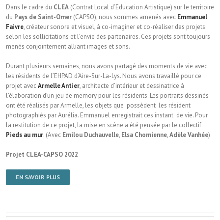
Dans le cadre du
CLEA
(Contrat Local d’Education Artistique) sur le territoire
du
Pays de Saint-Omer
(CAPSO), nous sommes amenés avec
Emmanuel
Faivre
, créateur sonore et visuel, à co-imaginer et co-réaliser des projets
selon les sollicitations et l’envie des partenaires. Ces projets sont toujours
menés conjointement alliant images et sons.
Durant plusieurs semaines, nous avons partagé des moments de vie avec
les résidents de l’EHPAD d’Aire-Sur-La-Lys. Nous avons travaillé pour ce
projet avec
Armelle Antier
, architecte d’intérieur et dessinatrice à
l’élaboration d’un jeu de memory pour les résidents. Les portraits dessinés
ont été réalisés par Armelle, les objets que possèdent les résident
photographiés par Aurélia. Emmanuel enregistrait ces instant de vie. Pour
la restitution de ce projet, la mise en scène a été pensée par le collectif
Pieds au mur
. (Avec
Emilou Duchauvelle
,
Elsa Chomienne
,
Adèle Vanhée
)
Projet CLEA-CAPSO 2022
EN SAVOIR PLUS