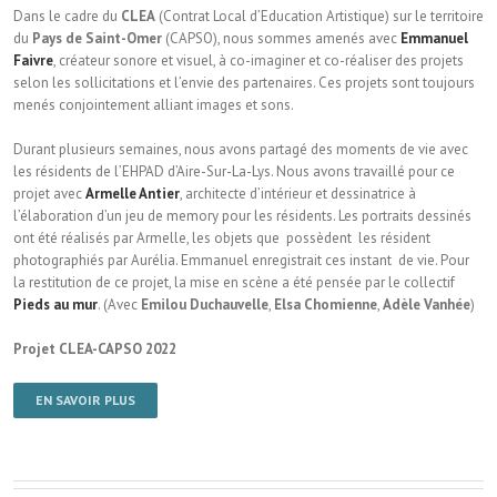
Dans le cadre du
CLEA
(Contrat Local d’Education Artistique) sur le territoire
du
Pays de Saint-Omer
(CAPSO), nous sommes amenés avec
Emmanuel
Faivre
, créateur sonore et visuel, à co-imaginer et co-réaliser des projets
selon les sollicitations et l’envie des partenaires. Ces projets sont toujours
menés conjointement alliant images et sons.
Durant plusieurs semaines, nous avons partagé des moments de vie avec
les résidents de l’EHPAD d’Aire-Sur-La-Lys. Nous avons travaillé pour ce
projet avec
Armelle Antier
, architecte d’intérieur et dessinatrice à
l’élaboration d’un jeu de memory pour les résidents. Les portraits dessinés
ont été réalisés par Armelle, les objets que possèdent les résident
photographiés par Aurélia. Emmanuel enregistrait ces instant de vie. Pour
la restitution de ce projet, la mise en scène a été pensée par le collectif
Pieds au mur
. (Avec
Emilou Duchauvelle
,
Elsa Chomienne
,
Adèle Vanhée
)
Projet CLEA-CAPSO 2022
EN SAVOIR PLUS