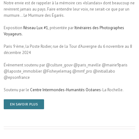
Notre envie est de rappeler à la mémoire ces «Islandais» dont beaucoup ne
revinrent jamais au pays. Faire entendre leur voix, ne serait-ce que par un
murmure… Le Murmure des Égarés.
Exposition
Réseau Lux #1
, présentée par
Itinéraires des Photographes
Voyageurs.
Paris 9 ème, la Poste Rodier, rue de la Tour d’Auvergne du 6 novembre au 8
décembre 2024
Évènement soutenu par @culture_gouv @paris_maville @mairie9paris
@laposte_immobilier @Fisheyelemag @mmf_pro @initiallabo
@epsonfrance
Soutenu par le
Centre Intermondes-Humanités Océanes
-La Rochelle.
EN SAVOIR PLUS