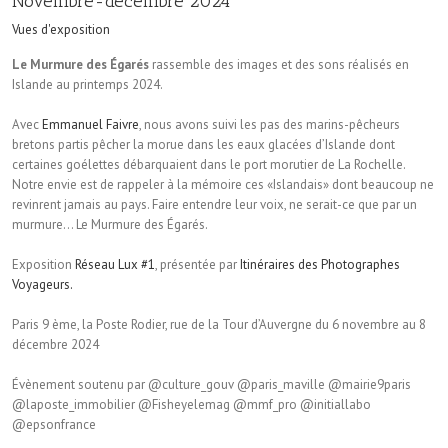
Novembre-décembre 2024
Vues d'exposition
Le Murmure des Égarés
rassemble des images et des sons réalisés en
Islande au printemps 2024.
Avec
Emmanuel Faivre
, nous avons suivi les pas des marins-pêcheurs
bretons partis pêcher la morue dans les eaux glacées d’Islande dont
certaines goélettes débarquaient dans le port morutier de La Rochelle.
Notre envie est de rappeler à la mémoire ces «Islandais» dont beaucoup ne
revinrent jamais au pays. Faire entendre leur voix, ne serait-ce que par un
murmure… Le Murmure des Égarés.
Exposition
Réseau Lux #1
, présentée par
Itinéraires des Photographes
Voyageurs.
Paris 9 ème, la Poste Rodier, rue de la Tour d’Auvergne du 6 novembre au 8
décembre 2024
Évènement soutenu par @culture_gouv @paris_maville @mairie9paris
@laposte_immobilier @Fisheyelemag @mmf_pro @initiallabo
@epsonfrance