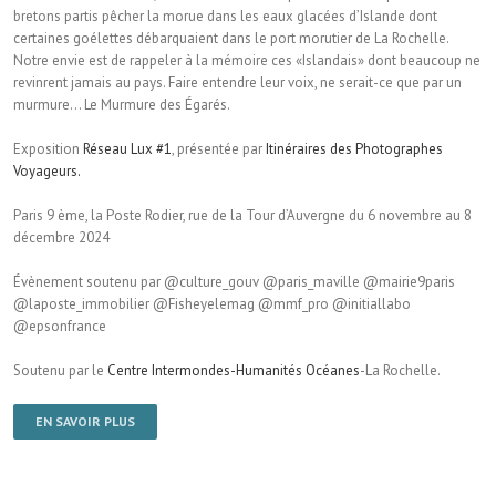
bretons partis pêcher la morue dans les eaux glacées d’Islande dont
certaines goélettes débarquaient dans le port morutier de La Rochelle.
Notre envie est de rappeler à la mémoire ces «Islandais» dont beaucoup ne
revinrent jamais au pays. Faire entendre leur voix, ne serait-ce que par un
murmure… Le Murmure des Égarés.
Exposition
Réseau Lux #1
, présentée par
Itinéraires des Photographes
Voyageurs.
Paris 9 ème, la Poste Rodier, rue de la Tour d’Auvergne du 6 novembre au 8
décembre 2024
Évènement soutenu par @culture_gouv @paris_maville @mairie9paris
@laposte_immobilier @Fisheyelemag @mmf_pro @initiallabo
@epsonfrance
Soutenu par le
Centre Intermondes-Humanités Océanes
-La Rochelle.
EN SAVOIR PLUS