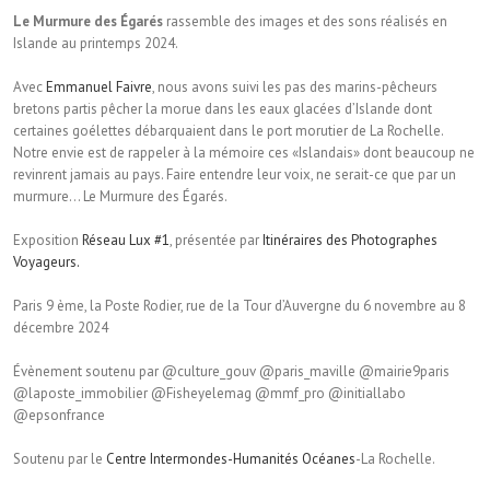
Le Murmure des Égarés
rassemble des images et des sons réalisés en
Islande au printemps 2024.
Avec
Emmanuel Faivre
, nous avons suivi les pas des marins-pêcheurs
bretons partis pêcher la morue dans les eaux glacées d’Islande dont
certaines goélettes débarquaient dans le port morutier de La Rochelle.
Notre envie est de rappeler à la mémoire ces «Islandais» dont beaucoup ne
revinrent jamais au pays. Faire entendre leur voix, ne serait-ce que par un
murmure… Le Murmure des Égarés.
Exposition
Réseau Lux #1
, présentée par
Itinéraires des Photographes
Voyageurs.
Paris 9 ème, la Poste Rodier, rue de la Tour d’Auvergne du 6 novembre au 8
décembre 2024
Évènement soutenu par @culture_gouv @paris_maville @mairie9paris
@laposte_immobilier @Fisheyelemag @mmf_pro @initiallabo
@epsonfrance
Soutenu par le
Centre Intermondes-Humanités Océanes
-La Rochelle.