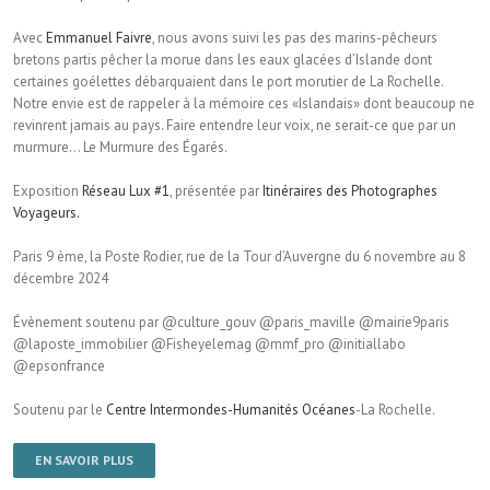
Avec
Emmanuel Faivre
, nous avons suivi les pas des marins-pêcheurs
bretons partis pêcher la morue dans les eaux glacées d’Islande dont
certaines goélettes débarquaient dans le port morutier de La Rochelle.
Notre envie est de rappeler à la mémoire ces «Islandais» dont beaucoup ne
revinrent jamais au pays. Faire entendre leur voix, ne serait-ce que par un
murmure… Le Murmure des Égarés.
Exposition
Réseau Lux #1
, présentée par
Itinéraires des Photographes
Voyageurs.
Paris 9 ème, la Poste Rodier, rue de la Tour d’Auvergne du 6 novembre au 8
décembre 2024
Évènement soutenu par @culture_gouv @paris_maville @mairie9paris
@laposte_immobilier @Fisheyelemag @mmf_pro @initiallabo
@epsonfrance
Soutenu par le
Centre Intermondes-Humanités Océanes
-La Rochelle.
EN SAVOIR PLUS