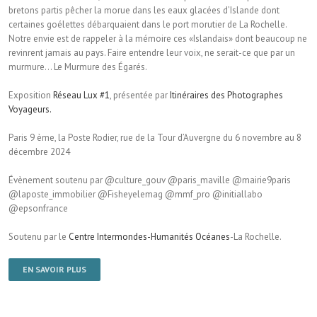
bretons partis pêcher la morue dans les eaux glacées d’Islande dont
certaines goélettes débarquaient dans le port morutier de La Rochelle.
Notre envie est de rappeler à la mémoire ces «Islandais» dont beaucoup ne
revinrent jamais au pays. Faire entendre leur voix, ne serait-ce que par un
murmure… Le Murmure des Égarés.
Exposition
Réseau Lux #1
, présentée par
Itinéraires des Photographes
Voyageurs.
Paris 9 ème, la Poste Rodier, rue de la Tour d’Auvergne du 6 novembre au 8
décembre 2024
Évènement soutenu par @culture_gouv @paris_maville @mairie9paris
@laposte_immobilier @Fisheyelemag @mmf_pro @initiallabo
@epsonfrance
Soutenu par le
Centre Intermondes-Humanités Océanes
-La Rochelle.
EN SAVOIR PLUS