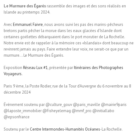
Le Murmure des Égarés
rassemble des images et des sons réalisés en
Islande au printemps 2024.
Avec
Emmanuel Faivre
, nous avons suivi les pas des marins-pêcheurs
bretons partis pêcher la morue dans les eaux glacées d’Islande dont
certaines goélettes débarquaient dans le port morutier de La Rochelle.
Notre envie est de rappeler à la mémoire ces «Islandais» dont beaucoup ne
revinrent jamais au pays. Faire entendre leur voix, ne serait-ce que par un
murmure… Le Murmure des Égarés.
Exposition
Réseau Lux #1
, présentée par
Itinéraires des Photographes
Voyageurs.
Paris 9 ème, la Poste Rodier, rue de la Tour d’Auvergne du 6 novembre au 8
décembre 2024
Évènement soutenu par @culture_gouv @paris_maville @mairie9paris
@laposte_immobilier @Fisheyelemag @mmf_pro @initiallabo
@epsonfrance
Soutenu par le
Centre Intermondes-Humanités Océanes
-La Rochelle.