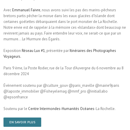
Avec
Emmanuel Faivre
, nous avons suivi les pas des marins-pêcheurs
bretons partis pêcher la morue dans les eaux glacées d’Islande dont
certaines goélettes débarquaient dans le port morutier de La Rochelle.
Notre envie est de rappeler à la mémoire ces «Islandais» dont beaucoup ne
revinrent jamais au pays. Faire entendre leur voix, ne serait-ce que par un
murmure… Le Murmure des Égarés.
Exposition
Réseau Lux #1
, présentée par
Itinéraires des Photographes
Voyageurs.
Paris 9 ème, la Poste Rodier, rue de la Tour d’Auvergne du 6 novembre au 8
décembre 2024
Évènement soutenu par @culture_gouv @paris_maville @mairie9paris
@laposte_immobilier @Fisheyelemag @mmf_pro @initiallabo
@epsonfrance
Soutenu par le
Centre Intermondes-Humanités Océanes
-La Rochelle.
EN SAVOIR PLUS