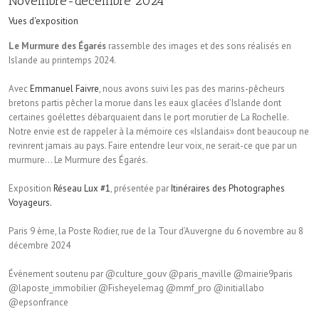
Novembre-décembre 2024
Vues d'exposition
Le Murmure des Égarés
rassemble des images et des sons réalisés en
Islande au printemps 2024.
Avec
Emmanuel Faivre
, nous avons suivi les pas des marins-pêcheurs
bretons partis pêcher la morue dans les eaux glacées d’Islande dont
certaines goélettes débarquaient dans le port morutier de La Rochelle.
Notre envie est de rappeler à la mémoire ces «Islandais» dont beaucoup ne
revinrent jamais au pays. Faire entendre leur voix, ne serait-ce que par un
murmure… Le Murmure des Égarés.
Exposition
Réseau Lux #1
, présentée par
Itinéraires des Photographes
Voyageurs.
Paris 9 ème, la Poste Rodier, rue de la Tour d’Auvergne du 6 novembre au 8
décembre 2024
Évènement soutenu par @culture_gouv @paris_maville @mairie9paris
@laposte_immobilier @Fisheyelemag @mmf_pro @initiallabo
@epsonfrance