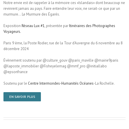
Notre envie est de rappeler à la mémoire ces «Islandais» dont beaucoup ne
revinrent jamais au pays. Faire entendre leur voix, ne serait-ce que par un
murmure… Le Murmure des Égarés.
Exposition
Réseau Lux #1
, présentée par
Itinéraires des Photographes
Voyageurs.
Paris 9 ème, la Poste Rodier, rue de la Tour d’Auvergne du 6 novembre au 8
décembre 2024
Évènement soutenu par @culture_gouv @paris_maville @mairie9paris
@laposte_immobilier @Fisheyelemag @mmf_pro @initiallabo
@epsonfrance
Soutenu par le
Centre Intermondes-Humanités Océanes
-La Rochelle.
EN SAVOIR PLUS