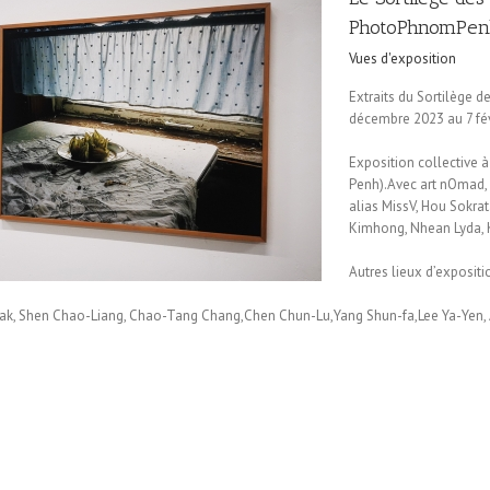
PhotoPhnomPen
Vues d'exposition
Extraits du Sortilège 
décembre 2023 au 7 fév
Exposition collective à
Penh).Avec art nOmad,
alias MissV, Hou Sokra
Kimhong, Nhean Lyda, 
Autres lieux d’expositi
m Hak, Shen Chao-Liang, Chao-Tang Chang,Chen Chun-Lu,Yang Shun-fa,Lee Ya-Yen