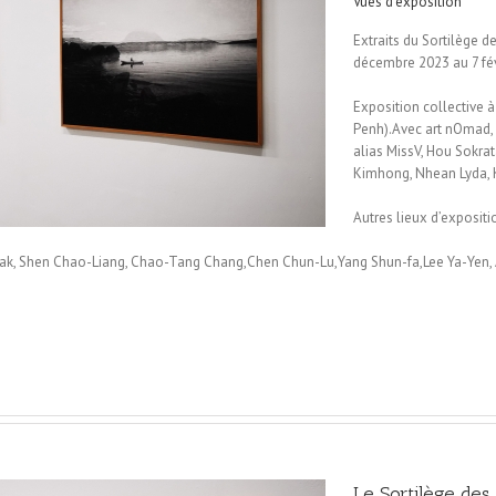
Vues d'exposition
Extraits du Sortilège 
décembre 2023 au 7 fév
Exposition collective à
Penh).Avec art nOmad,
alias MissV, Hou Sokra
Kimhong, Nhean Lyda, 
Autres lieux d’expositi
m Hak, Shen Chao-Liang, Chao-Tang Chang,Chen Chun-Lu,Yang Shun-fa,Lee Ya-Yen
Le Sortilège des