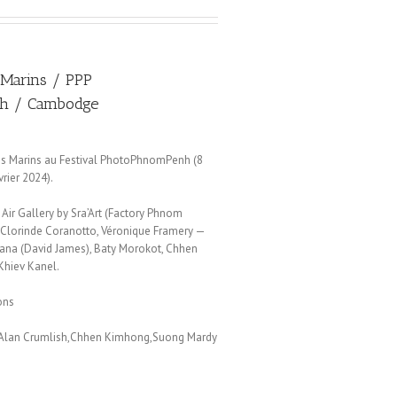
 Marins / PPP
h / Cambodge
des Marins au Festival PhotoPhnomPenh (
8
rier 2024).
 Air Gallery by Sra’Art (Factory Phnom
Clorinde Coranotto, Véronique Framery —
tana (David James), Baty Morokot, Chhen
Khiev Kanel.
ons
n,Alan Crumlish,Chhen Kimhong,Suong Mardy