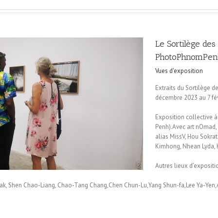
Le Sortilège des
PhotoPhnomPen
Vues d'exposition
Extraits du Sortilège 
décembre 2023 au 7 fév
Exposition collective à
Penh).
Avec
art nOmad
,
alias MissV, Hou Sokra
Kimhong, Nhean Lyda, 
Autres lieux d’expositi
m Hak, Shen Chao-Liang, Chao-Tang Chang,Chen Chun-Lu,Yang Shun-fa,Lee Ya-Ye