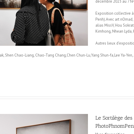
décembre 2023 au 7 fév
Exposition collective à
Penh).Avec art nOmad,
alias MissV, Hou Sokra
Kimhong, Nhean Lyda, 
Autres lieux d’expositi
m Hak, Shen Chao-Liang, Chao-Tang Chang,Chen Chun-Lu,Yang Shun-fa,Lee Ya-Yen
Le Sortilège des
PhotoPhnomPen