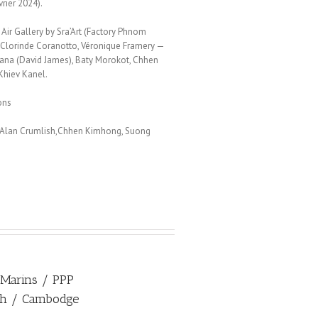
rier 2024).
 Air Gallery by Sra’Art (Factory Phnom
 Clorinde Coranotto, Véronique Framery —
tana (David James), Baty Morokot, Chhen
Khiev Kanel.
ons
, Alan Crumlish,Chhen Kimhong, Suong
 Marins / PPP
h / Cambodge