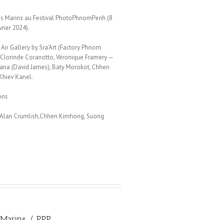
des Marins au Festival PhotoPhnomPenh (8
rier 2024).
 Air Gallery by Sra’Art (Factory Phnom
 Clorinde Coranotto, Véronique Framery —
tana (David James), Baty Morokot, Chhen
Khiev Kanel.
ons
, Alan Crumlish,Chhen Kimhong, Suong
 Marins / PPP