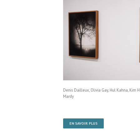
mPenh / Cambodge
Denis Dailleux, Olivia Gay, Hul Kahna, Ki
Mardy
EN SAVOIR PLUS