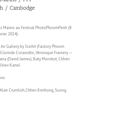
h / Cambodge
des Marins au Festival PhotoPhnomPenh (8
rier 2024).
 Air Gallery by Sra’Art (Factory Phnom
 Clorinde Coranotto, Véronique Framery —
tana (David James), Baty Morokot, Chhen
Khiev Kanel.
ons
, Alan Crumlish,Chhen Kimhong, Suong