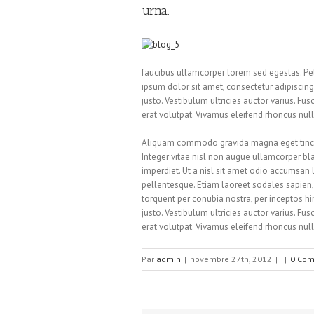
urna.
faucibus ullamcorper lorem sed egestas. Pel
ipsum dolor sit amet, consectetur adipiscing 
justo. Vestibulum ultricies auctor varius. Fus
erat volutpat. Vivamus eleifend rhoncus null
Aliquam commodo gravida magna eget tincid
Integer vitae nisl non augue ullamcorper bla
imperdiet. Ut a nisl sit amet odio accumsan l
pellentesque. Etiam laoreet sodales sapien,
torquent per conubia nostra, per inceptos h
justo. Vestibulum ultricies auctor varius. Fus
erat volutpat. Vivamus eleifend rhoncus null
Par
admin
|
novembre 27th, 2012
|
|
0 Com