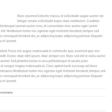
Nunc euismod lobortis massa, id sollicitudin augue auctor vel.
Integer ornare sollicitudin turpis vitae vestibulum. Curabitur
lentesque laoreet auctor eros, et consectetur eros auctor eget. Lorem
elit. Vestibulum tortor nisi, egestas eget molestie tincidunt, tempus sed
ce consequat tincidunt dui, ac adipiscing turpis adipiscing pulvinar. Aliquam
a in laoreet.
unt. Fusce nisi augue, malesuada in commodo quis, euismod quis orci.
ndit. Donec vitae nibh ipsum, vitae semper orci. Nunc sed elit in nulla auctor
aoreet. Sed pharetra lectus in arcu pellentesque et iaculis justo
 id congue magna malesuada ut. Class aptent taciti sociosqu ad litora
imenaeos.Vestibulum tortor nisi, egestas eget molestie tincidunt, tempus sed
ce consequat tincidunt dui, ac adipiscing turpis adipiscing pulvinar. Aliquam
a in laoreet.
mentaire