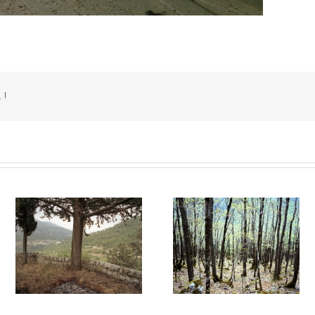
 !
Hesychia #020
Hesychia #019