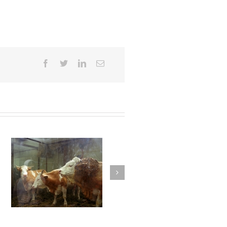
Juste avant l’orage #017