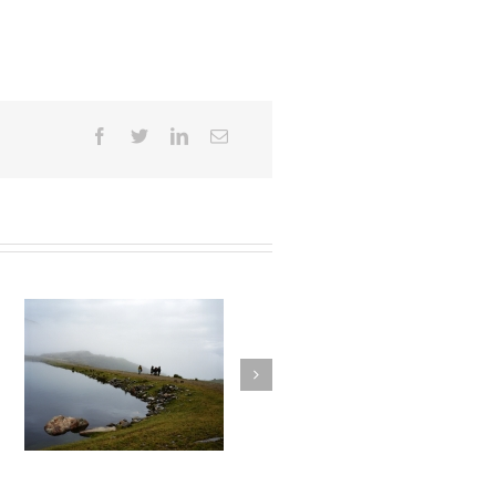
026
La montagne du silence #025