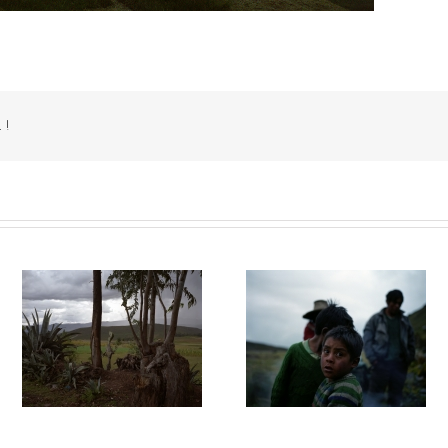
 !
028
La montagne du silence #027
La montagne du silence #