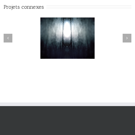
Projets connexes
Nevermore #010
Nevermore #009