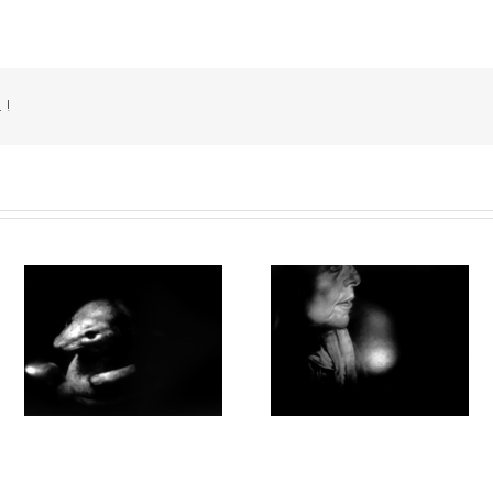
 !
0
Par la forêt obscure #018
Par la forêt obscure #015