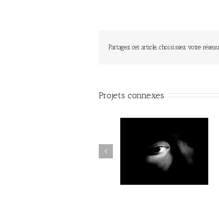
Partagez cet article, choisissez votre réseau
Projets connexes
Par la forêt obscure #010
Par la forêt obscure #02