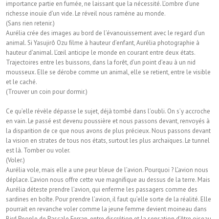
importance partie en fumée, ne laissant que la nécessité. L’ombre d’une
richesse inouïe d’un vide. Le réveil nous ramène au monde.
(Sans rien retenir.)
Aurélia crée des images au bord de l’évanouissement avec le regard d’un
animal. Si Yasujirô Ozu ﬁlme à hauteur d’enfant, Aurélia photographie à
hauteur d’animal. L’œil anticipe le monde en courant entre deux états.
Trajectoires entre les buissons, dans la forêt, d’un point d’eau à un nid
mousseux. Elle se dérobe comme un animal, elle se retient, entre le visible
et le caché.
(Trouver un coin pour dormir.)
Ce qu’elle révèle dépasse le sujet, déjà tombé dans l’oubli. On s’y accroche
en vain. Le passé est devenu poussière et nous passons devant, renvoyés à
la disparition de ce que nous avons de plus précieux. Nous passons devant
la vision en strates de tous nos états, surtout les plus archaïques. Le tunnel
est là. Tomber ou voler.
(Voler.)
Aurélia vole, mais elle a une peur bleue de l’avion. Pourquoi ? L’avion nous
déplace. L’avion nous offre cette vue magniﬁque au dessus de la terre. Mais
Aurélia déteste prendre l’avion, qui enferme les passagers comme des
sardines en boîte. Pour prendre l’avion, il faut qu’elle sorte de la réalité. Elle
pourrait en revanche voler comme la jeune femme devient moineau dans
Bird People de Pascale Ferran, entre discrétion et la sensation d’être oiseau