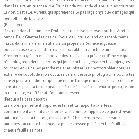
dans les airs, en criant sa joie. Par désir de voir et de glisser sur les courants.
L’avion, c’est elle, Aurélia, qui appréhende le passage physique d’images qui
permettent de basculer.
(Basculer.)
Basculer dans la brume de l’enfance. Fugue. Ne rien oser toucher. Arrêt du
temps. Peur. Guetter les pas de l’ogre, de l’intrus quand on est soi-même
intrus, dans une vie, une autre vie, sa propre vie. Surface rugueuse
poussiéreuse souvenir d’un repas impossible au cimetière aire de jeux.
Y rentrer malgré l’interdit, trouver des traces de la présence d’une vie qui
n’est plus, regarder les photos qui jonchent le sol, regarder les objets, les
toucher, l’envie de les prendre mais les laisser, les photographier pour les
extraire de l’oubli, de mon oubli, se demander si la photographie pourra les
sauver puis se rendre compte que même l’image n’arrive pas à capter cette
sensation, juste la trace banale, les îles, nécessité d’un endroit perdu, le son
intraduisible, étouffé mais fort, omniprésent.
(Retour à la case départ.)
Les arbres permettent d’apprécier le réel. Le rapport aux arbres,
contrairement aux natures-mortes, agit comme l’appel de ce qui est vivant
autour de soi, tout autour, dans la forêt. Chaque morceau de peau a des
antennes, on guette le danger, la peau caressée par l’air et les feuilles,
chaque feuille sa note.