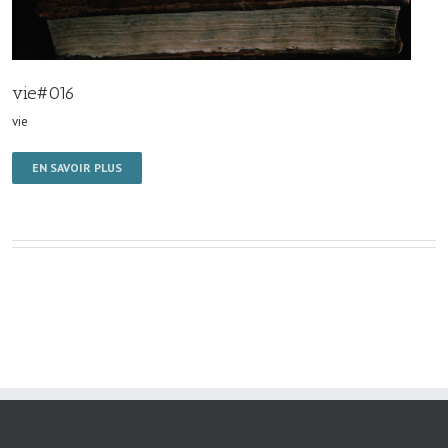
vie#016
vie
EN SAVOIR PLUS